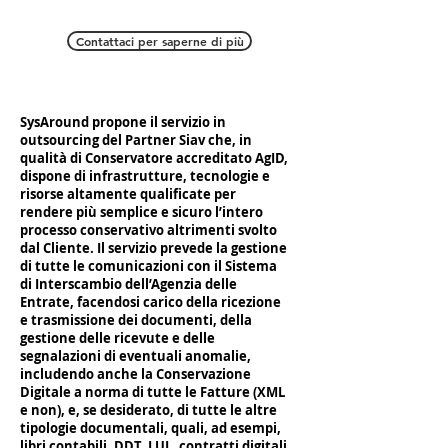
Contattaci per saperne di più
SysAround propone il servizio in
outsourcing del Partner Siav che, in
qualità di Conservatore accreditato AgID,
dispone di infrastrutture, tecnologie e
risorse altamente qualificate per
rendere più semplice e sicuro l’intero
processo conservativo altrimenti svolto
dal Cliente. Il servizio prevede la gestione
di tutte le comunicazioni con il Sistema
di Interscambio dell’Agenzia delle
Entrate, facendosi carico della ricezione
e trasmissione dei documenti, della
gestione delle ricevute e delle
segnalazioni di eventuali anomalie,
includendo anche la Conservazione
Digitale a norma di tutte le Fatture (XML
e non), e, se desiderato, di tutte le altre
tipologie documentali, quali, ad esempi,
libri contabili, DDT, LUL, contratti digitali,