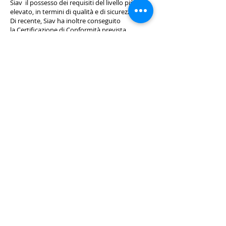
Siav il possesso dei requisiti del livello più
elevato, in termini di qualità e di sicurezza.
Di recente, Siav ha inoltre conseguito
la Certificazione di Conformità prevista
dall’articolo 29 del CAD, modificato con il
Decreto Legislativo 179/2016.
La norma, prevede infatti che qualsiasi
Conservatore inoltri la propria richiesta di
accreditamento ad AgID, debba ottenere una
valutazione positiva di conformità del proprio
sistema di Conservazione Digitale. La
valutazione, in particolare, fa riferimento ai
nuovi requisiti tecnici organizzativi individuati
da AgID.
QUALI DOCUMENTI PUOI
CONSERVARE
LIBRI CONTABILI:
Libro Giornale, Libro
Inventari, Libro Cespiti, Registri IVA, Mastri e
Partitari, Giornale e Schede di Magazzino, etc.