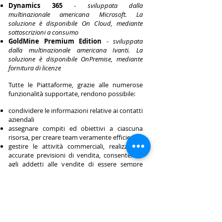
Dynamics 365
-
sviluppata dalla
multinazionale americana Microsoft. La
soluzione è disponibile On Cloud, mediante
sottoscrizioni a consumo
GoldMine Premium Edition
-
sviluppata
dalla multinazionale americana Ivanti. La
soluzione è disponibile OnPremise, mediante
fornitura di licenze
Tutte le Piattaforme, grazie alle numerose
funzionalità supportate, rendono possibile:
condividere le informazioni relative ai contatti
aziendali
assegnare compiti ed obiettivi a ciascuna
risorsa, per creare team veramente efficienti
gestire le attività commerciali, realizzando
accurate previsioni di vendita, consentendo
agli addetti alle vendite di essere sempre
informati sulle caratteristiche e i bisogni dei
clienti, visualizzando in ogni istante la
situazione di tutte le trattative in corso
automatizzare i processi aziendali,
programmando le attività necessarie e
impostandone i tempi e le modalità di