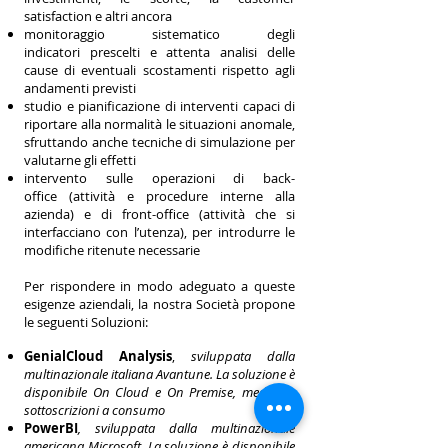
satisfaction e altri ancora
monitoraggio sistematico degli
indicatori prescelti e attenta analisi delle
cause di eventuali scostamenti rispetto agli
andamenti previsti
studio e pianificazione di interventi capaci di
riportare alla normalità le situazioni anomale,
sfruttando anche tecniche di simulazione per
valutarne gli effetti
intervento sulle operazioni di back-
office (attività e procedure interne alla
azienda) e di front-office (attività che si
interfacciano con l’utenza), per introdurre le
modifiche ritenute necessarie
Per rispondere in modo adeguato a queste
esigenze aziendali, la nostra Società propone
le seguenti Soluzioni:
GenialCloud Analysis
,
sviluppata dalla
multinazionale italiana Avantune. La soluzione è
disponibile On Cloud e On Premise, mediante
sottoscrizioni a consumo
PowerBI
, sviluppata dalla multinazionale
americana Microsoft. La soluzione è disponibile