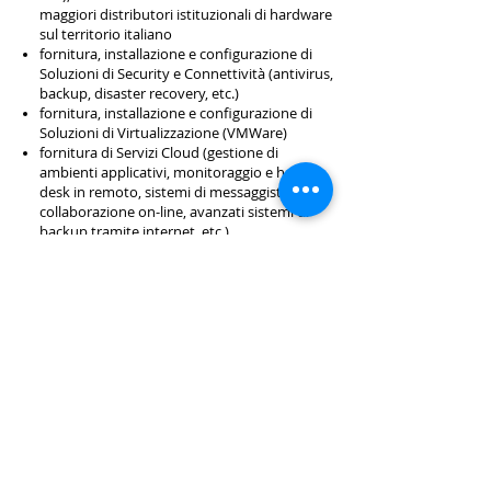
maggiori distributori istituzionali di hardware
sul territorio italiano
fornitura, installazione e configurazione di
Soluzioni di Security e Connettività (antivirus,
backup, disaster recovery, etc.)
fornitura, installazione e configurazione di
Soluzioni di Virtualizzazione (VMWare)
fornitura di Servizi Cloud (gestione di
ambienti applicativi, monitoraggio e help-
desk in remoto, sistemi di messaggistica e
collaborazione on-line, avanzati sistemi di
backup tramite internet, etc.)
servizi di help desk
Consulenza e Servizi Area "Cloud"
SysAround si propone quale società di
consulenza per supportare le aziende nei
processi di attivazione, configurazione,
manutenzione e gestione di Microsoft Office
365.
Microsoft Office 365 è una soluzione On
Cloud che combina la tradizionale suite