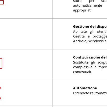
store, per scar
automaticament
appropriati.
Gestione dei dispos
Abilitate gli utent
Gestite e protegg
Android, Windows e
Configurazione de
Sostituite gli scri
complessi e le impo
contestuali.
Automazione
Estendete l’automazio