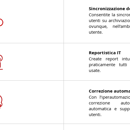
Sincronizzazione dei
Consentite la sincron
utenti su archiviazi
ovunque, nell’amb
utente.
Reportistica IT
Create report intu
praticamente tutti
usate.
Correzione automa
Con l’iperautomazi
correzione auto
automatica e suppo
utenti.