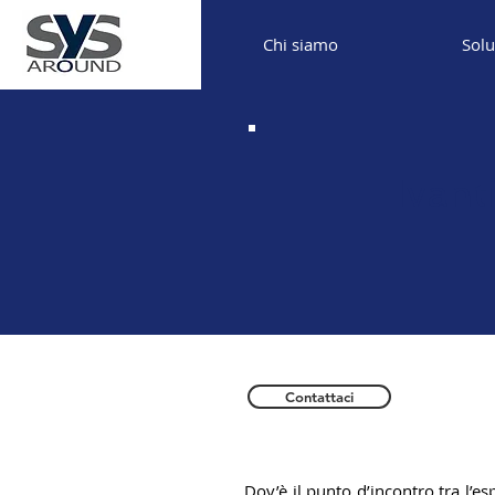
Chi siamo
Solu
Ivan
Contattaci
Dov’è il punto d’incontro tra l’es