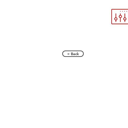
< Back
Sysaround srl Vicolo Valtelli