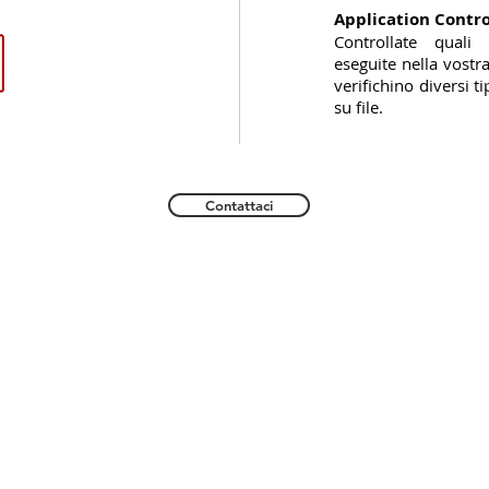
Application Contro
Controllate qual
eseguite nella vostra
verifichino diversi ti
su file.
Contattaci
na, 15 - 20092 Cinisello Balsamo (MI) - Tel. 0266227328 - e-mail:
c
Partita IVA: 03703100960
Privacy