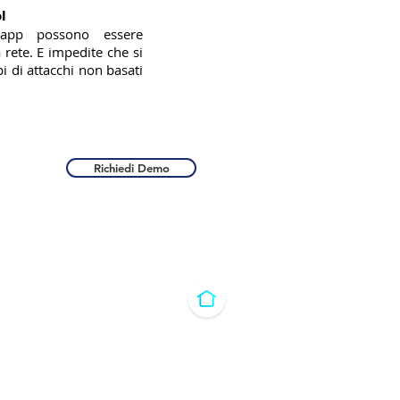
l
i app possono essere
 rete. E impedite che si
pi di attacchi non basati
Richiedi Demo
ontatti@sysaround.it