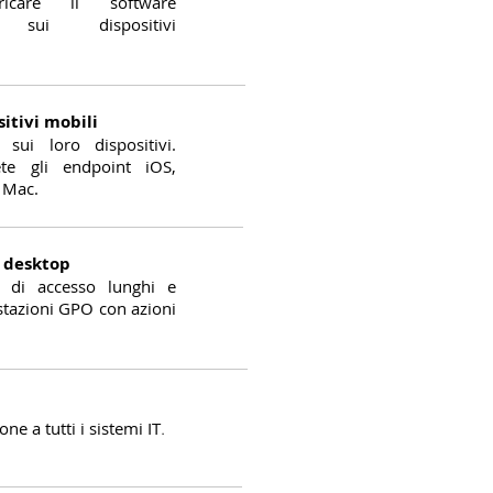
icare il software
e sui dispositivi
itivi mobili
i sui loro dispositivi.
ete gli endpoint iOS,
 Mac.
l desktop
pt di accesso lunghi e
stazioni GPO con azioni
ne a tutti i sistemi IT
.