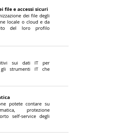
 file e accessi sicuri
izzazione dei file degli
one locale o cloud e da
ito del loro profilo
itivi sui dati IT per
 gli strumenti IT che
tica
one potete contare su
matica, protezione
rto self-service degli