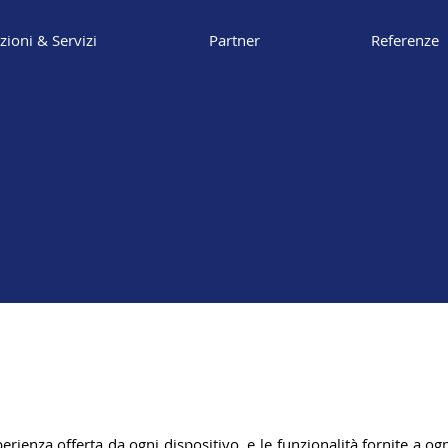
zioni & Servizi
Partner
Referenze
ti Unified Endpoint Manag
perienza offerta da ogni dispositivo, e le funzionalità fornite a og